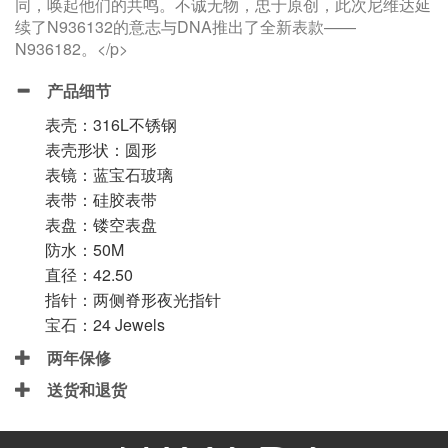
同，唤起他们的共鸣。不诚无物，忠于原创，此次尼维达延
续了N936132的意志与DNA推出了全新表款——
N936182。</p>
产品细节
表壳：316L不锈钢
表壳形状：圆形
表镜：蓝宝石玻璃
表带：硅胶表带
表盘：镂空表盘
防水：50M
直径：42.50
指针：两侧脊形夜光指针
宝石：24 Jewels
两年保修
送货和退货