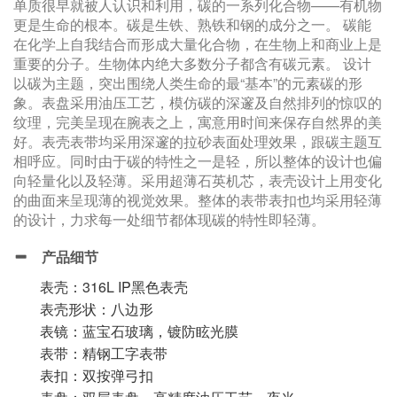
单质很早就被人认识和利用，碳的一系列化合物——有机物
更是生命的根本。碳是生铁、熟铁和钢的成分之一。 碳能
在化学上自我结合而形成大量化合物，在生物上和商业上是
重要的分子。生物体内绝大多数分子都含有碳元素。 设计
以碳为主题，突出围绕人类生命的最“基本”的元素碳的形
象。表盘采用油压工艺，模仿碳的深邃及自然排列的惊叹的
纹理，完美呈现在腕表之上，寓意用时间来保存自然界的美
好。表壳表带均采用深邃的拉砂表面处理效果，跟碳主题互
相呼应。同时由于碳的特性之一是轻，所以整体的设计也偏
向轻量化以及轻薄。采用超薄石英机芯，表壳设计上用变化
的曲面来呈现薄的视觉效果。整体的表带表扣也均采用轻薄
的设计，力求每一处细节都体现碳的特性即轻薄。
产品细节
表壳：316L IP黑色表壳
表壳形状：八边形
表镜：蓝宝石玻璃，镀防眩光膜
表带：精钢工字表带
表扣：双按弹弓扣